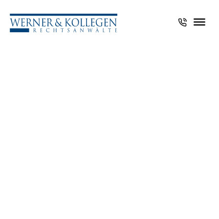
Und jährlich grüßt die
Düsseldorfer Tabelle
Alles, was Sie zur neuen Düsseldorfer Tabelle